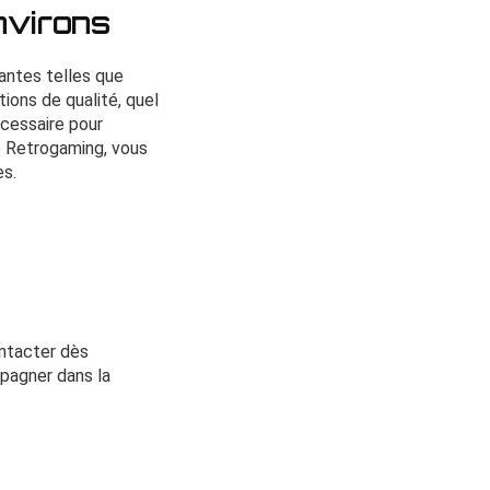
nvirons
antes telles que
ions de qualité, quel
écessaire pour
e Retrogaming, vous
es.
ontacter dès
mpagner dans la