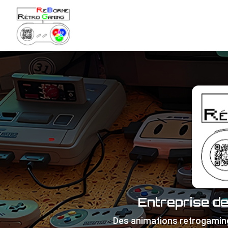
Navigation principale
Aller
au
contenu
principal
Entreprise d
Des animations retrogamin