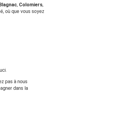
Blagnac
,
Colomiers
,
té, où que vous soyez
.
uci.
ez pas à nous
pagner dans la