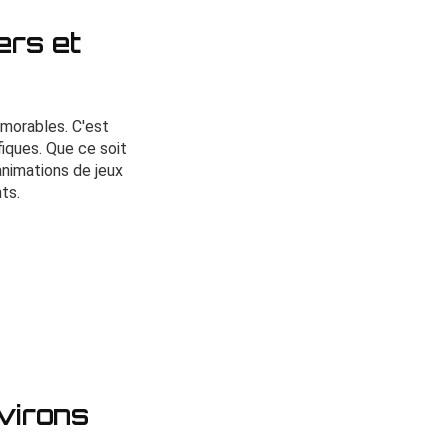
ers et
morables. C'est
iques. Que ce soit
animations de jeux
ts.
nvirons