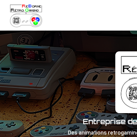
Navigation principale
Aller
au
contenu
principal
Entreprise d
Des animations retrogamin