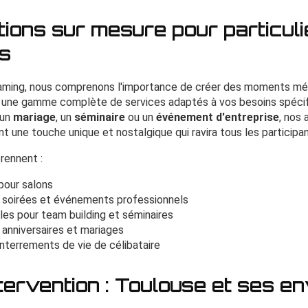
ions sur mesure pour particuli
es
ming, nous comprenons l'importance de créer des moments mé
 une gamme complète de services adaptés à vos besoins spécif
 un
mariage
, un
séminaire
ou un
événement d'entreprise
, nos 
t une touche unique et nostalgique qui ravira tous les participan
rennent :
pour salons
 soirées et événements professionnels
ales pour team building et séminaires
 anniversaires et mariages
nterrements de vie de célibataire
tervention : Toulouse et ses e