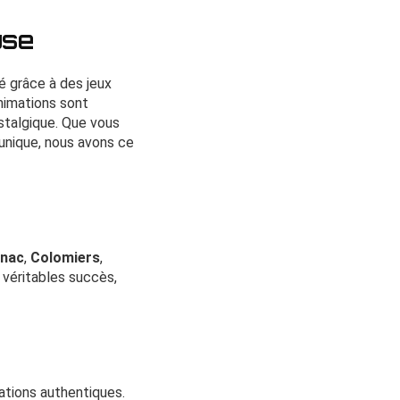
use
é grâce à des jeux
nimations sont
stalgique. Que vous
 unique, nous avons ce
gnac
,
Colomiers
,
véritables succès,
ations authentiques.