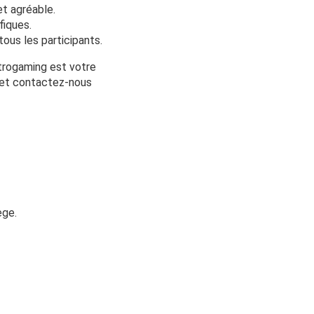
et agréable.
fiques.
tous les participants.
etrogaming est votre
s et contactez-nous
ège.