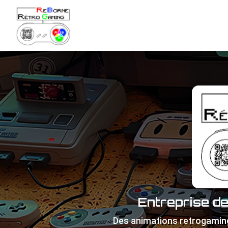
Navigation principale
Aller
au
contenu
principal
Entreprise d
Des animations retrogamin