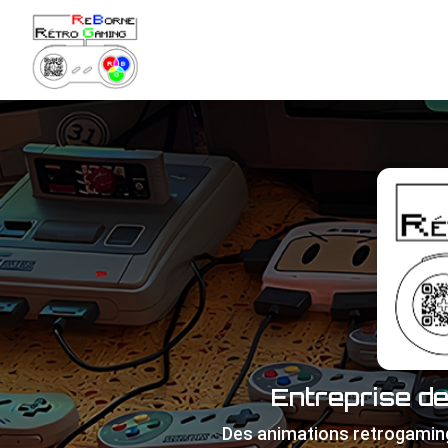
Navigation principale
Aller
au
contenu
principal
Entreprise d
Des animations retrogamin