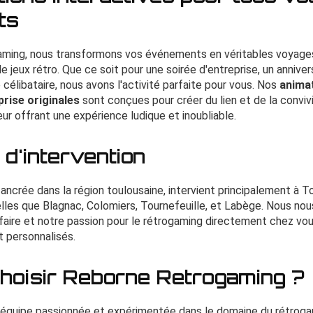
ts
ming, nous transformons vos événements en véritables voyage
 jeux rétro. Que ce soit pour une soirée d'entreprise, un annivers
célibataire, nous avons l'activité parfaite pour vous. Nos
animat
prise originales
sont conçues pour créer du lien et de la convivi
eur offrant une expérience ludique et inoubliable.
d'intervention
 ancrée dans la région toulousaine, intervient principalement à T
telles que Blagnac, Colomiers, Tournefeuille, et Labège. Nous no
-faire et notre passion pour le rétrogaming directement chez vou
 personnalisés.
hoisir Reborne Retrogaming ?
 équipe passionnée et expérimentée dans le domaine du rétroga