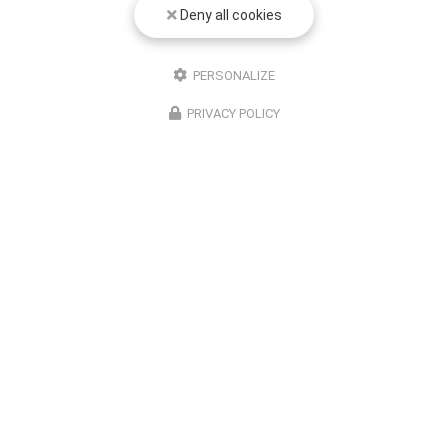
Deny all cookies
PERSONALIZE
PRIVACY POLICY
Entreprise de rétrogaming à Toulouse
06 28 65 69 00
Standard : 9h - 19h
Intervention : 24h/24
Suivez-nous sur les réseaux sociaux
Envoyez un message