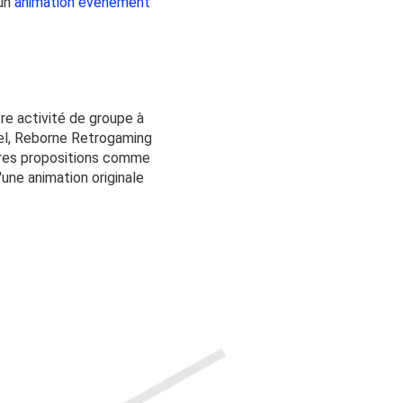
 un
animation evenement
re activité de groupe à
nel, Reborne Retrogaming
utres propositions comme
d'une animation originale