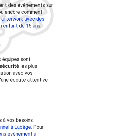
cluent des événements sur
 ou encore comment
n afterwork avec des
on enfant de 15 ans
.
s équipes sont
sécurité
les plus
uation avec vos
d'une écoute attentive
 à vos besoins.
onnel à Labège
. Pour
ons événement à