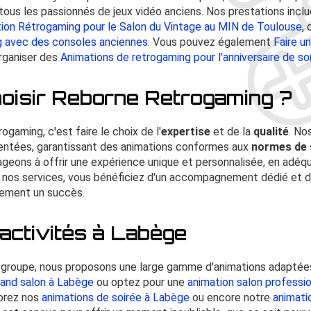
t tous les passionnés de jeux vidéo anciens. Nos prestations in
ion Rétrogaming pour le Salon du Vintage au MIN de Toulouse
,
ng avec des consoles anciennes
. Vous pouvez également
Faire u
rganiser des
Animations de retrogaming pour l'anniversaire de s
hoisir Reborne Retrogaming ?
gaming, c'est faire le choix de l'
expertise
et de la
qualité
. No
entées, garantissant des animations conformes aux
normes de 
ageons à offrir une expérience unique et personnalisée, en adéq
t nos services, vous bénéficiez d'un accompagnement dédié et 
nement un succès.
activités à Labège
e groupe, nous proposons une large gamme d'animations adaptées
tand salon à Labège
ou optez pour une
animation salon professi
lorez nos
animations de soirée à Labège
ou encore notre
animati