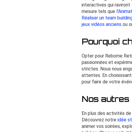
interactives qui raviron
mesure tels que l'
Animat
Réaliser un team buildi
jeux vidéos anciens
ou o
Pourquoi c
Opter pour Reborne Retro
passionnées et expérim
strictes. Nous nous eng
attentes. En choisissan
pour faire de votre évé
Nos autres 
En plus des activités d
Découvrez notre
idée s
animer vos soirées, exp