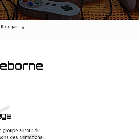
e Retrogaming
Reborne
ège
de groupe autour du
osons des animations