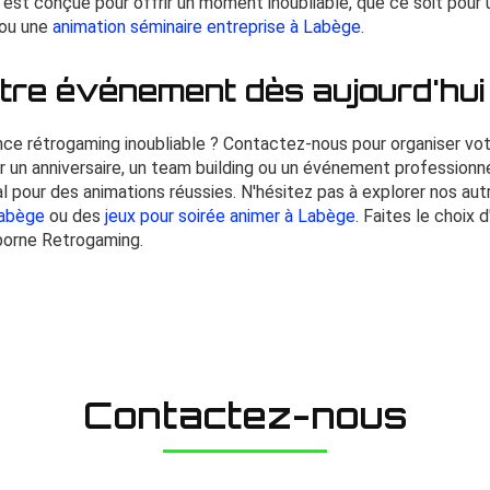
é est conçue pour offrir un moment inoubliable, que ce soit pour
ou une
animation séminaire entreprise à Labège
.
otre événement dès aujourd'hui
nce rétrogaming inoubliable ? Contactez-nous pour organiser vot
r un anniversaire, un team building ou un événement profession
al pour des animations réussies. N'hésitez pas à explorer nos a
Labège
ou des
jeux pour soirée animer à Labège
. Faites le choix 
orne Retrogaming.
Contactez-nous