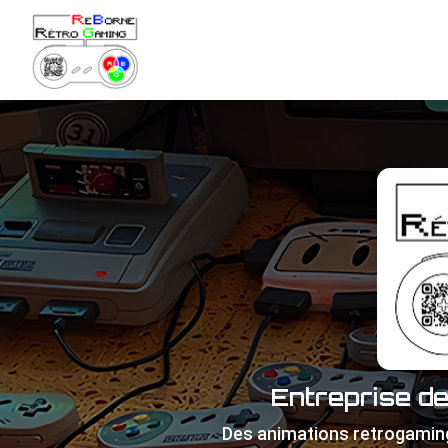
Navigation principale
Aller
au
contenu
principal
Entreprise d
Des animations retrogamin