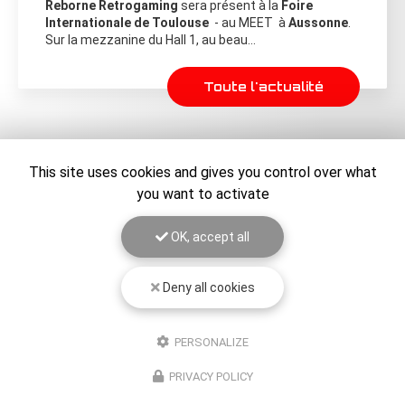
Reborne Retrogaming
sera présent à la
Foire
Internationale de Toulouse
- au MEET à
Aussonne
.
Sur la mezzanine du Hall 1, au beau…
Toute l'actualité
This site uses cookies and gives you control over what
you want to activate
OK, accept all
Deny all cookies
PERSONALIZE
Entreprise de rétrogaming à Toulouse
PRIVACY POLICY
06 28 65 69 00