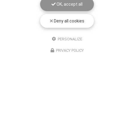
OK, accept all
Deny all cookies
PERSONALIZE
PRIVACY POLICY
Entreprise de rétrogaming à Toulouse
06 28 65 69 00
Standard : 9h - 19h
Intervention : 24h/24
Suivez-nous sur les réseaux sociaux