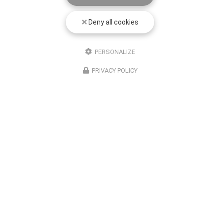
Deny all cookies
PERSONALIZE
PRIVACY POLICY
Entreprise de rétrogaming à Toulouse
06 28 65 69 00
Standard : 9h - 19h
Intervention : 24h/24
Suivez-nous sur les réseaux sociaux